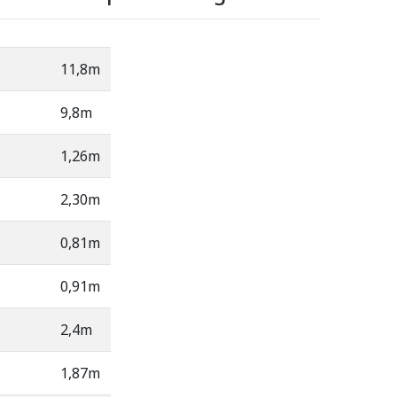
11,8m
9,8m
1,26m
2,30m
0,81m
0,91m
2,4m
1,87m