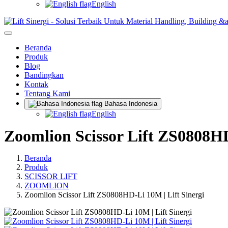
English
Beranda
Produk
Blog
Bandingkan
Kontak
Tentang Kami
Bahasa Indonesia
English
Zoomlion Scissor Lift ZS0808HD
Beranda
Produk
SCISSOR LIFT
ZOOMLION
Zoomlion Scissor Lift ZS0808HD-Li 10M | Lift Sinergi