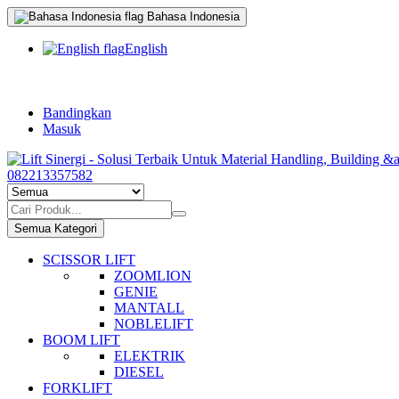
Bahasa Indonesia
English
Bandingkan
Masuk
082213357582
Semua Kategori
SCISSOR LIFT
ZOOMLION
GENIE
MANTALL
NOBLELIFT
BOOM LIFT
ELEKTRIK
DIESEL
FORKLIFT